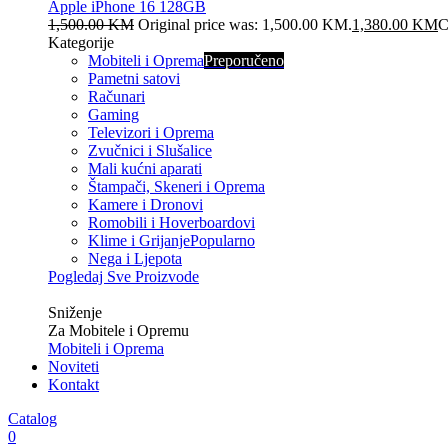
Apple iPhone 16 128GB
1,500.00
KM
Original price was: 1,500.00 KM.
1,380.00
KM
C
Kategorije
Mobiteli i Oprema
Preporučeno
Pametni satovi
Računari
Gaming
Televizori i Oprema
Zvučnici i Slušalice
Mali kućni aparati
Štampači, Skeneri i Oprema
Kamere i Dronovi
Romobili i Hoverboardovi
Klime i Grijanje
Popularno
Nega i Ljepota
Pogledaj Sve Proizvode
Veliko
Sniženje
Za Mobitele i Opremu
Mobiteli i Oprema
Noviteti
Kontakt
Catalog
0