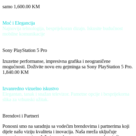
Otkrijte
revoluciju
u
vašim
rukama
samo
1,600.00
KM
Samsung
S25
Moć
i
Elegancija
Najnovija
tehnologija,
besprijekoran
dizajn.
Iskusite
budućnost
mobilne
komunikacije
od
1,830.00
KM
Sony
PlayStation
5
Pro
Otkrijte
ultimativno
gaming
iskustvo
Izuzetne
performanse,
impresivna
grafika
i
neograničene
mogućnosti.
Doživite
novu
eru
gejminga
sa
Sony
PlayStation
5
Pro.
1,840.00
KM
Hisense
85A6K
4K
UHD
Izvanredno
vizuelno
iskustvo
Elegantan,
tanak
i
snažan
televizor.
Pametne
opcije
i
besprijekorna
slika
za
vrhunski
užitak.
2,250.00
KM
Brendovi
i
Partneri
Ponosni smo na saradnju sa vodećim brendovima i partnerima koji
dijele našu viziju kvaliteta i inovacija. Naša mreža uključuje