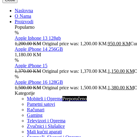
Naslovna
O Nama
Proizvodi
Popularno
%
Apple Iphone 13 128gb
1,200.00
KM
Original price was: 1,200.00 KM.
950.00
KM
Cur
Apple iPhone 14 256GB
1,180.00
KM
%
Apple iPhone 15
1,370.00
KM
Original price was: 1,370.00 KM.
1,150.00
KM
C
%
Apple iPhone 16 128GB
1,500.00
KM
Original price was: 1,500.00 KM.
1,380.00
KM
C
Kategorije
Mobiteli i Oprema
Preporučeno
Pametni satovi
Računari
Gaming
Televizori i Oprema
Zvučnici i Slušalice
Mali kućni aparati