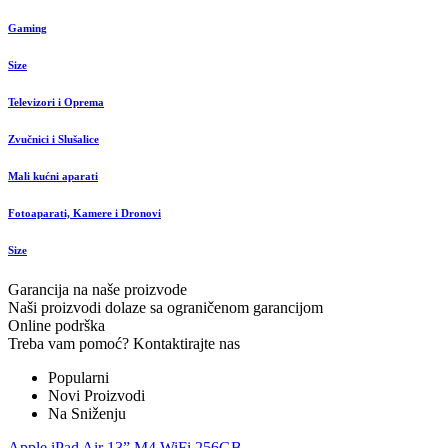
Gaming
Size
Televizori i Oprema
Zvučnici i Slušalice
Mali kućni aparati
Fotoaparati, Kamere i Dronovi
Size
Garancija na naše proizvode
Naši proizvodi dolaze sa ograničenom garancijom
Online podrška
Treba vam pomoć? Kontaktirajte nas
Popularni
Novi Proizvodi
Na Sniženju
Apple iPad Air 13” M4 WiFi 256GB