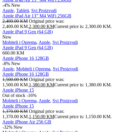
-4%
New
Apple
,
Tableti
,
Svi Proizvodi
Apple iPad Air 13” M4 WiFi 256GB
2,400.00
KM
Original price was:
2,400.00 KM.
2,300.00
KM
Current price is: 2,300.00 KM.
Apple iPad 9 Gen (64 GB)
New
Mobiteli i Oprema
,
Apple
,
Svi Proizvodi
Apple iPad 9 Gen (64 GB)
660.00
KM
Apple iPhone 16 128GB
-8%
New
Apple
,
Mobiteli i Oprema
,
Svi Proizvodi
Apple iPhone 16 128GB
1,500.00
KM
Original price was:
1,500.00 KM.
1,380.00
KM
Current price is: 1,380.00 KM.
Apple iPhone 15
Out of stock
-16%
Mobiteli i Oprema
,
Apple
,
Svi Proizvodi
Apple iPhone 15
1,370.00
KM
Original price was:
1,370.00 KM.
1,150.00
KM
Current price is: 1,150.00 KM.
Apple iPhone Air 256 GB
-32%
New