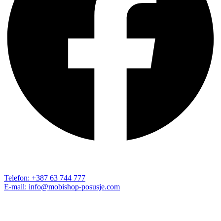
Vukovarska 78
88240 Posušje, BiH
KONTAKTIRAJTE NAS:
Telefon: +387 63 744 777
E-mail: info@mobishop-posusje.com
RADNO VRIJEME:
Ponedjeljak – Petak: 09:00 – 18:00
Subota: 09:00 – 14:00