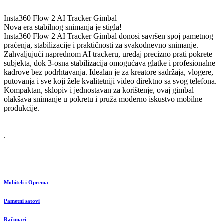
Insta360
Flow
2
AI
Tracker
Gimbal
Nova
era
stabilnog
snimanja
je
stigla!
Insta360
Flow
2
AI
Tracker
Gimbal
donosi
savršen
spoj
pametnog
praćenja,
stabilizacije
i
praktičnosti
za
svakodnevno
snimanje.
Zahvaljujući
naprednom
AI
trackeru,
uređaj
precizno
prati
pokrete
subjekta,
dok
3-osna
stabilizacija
omogućava
glatke
i
profesionalne
kadrove
bez
podrhtavanja.
Idealan
je
za
kreatore
sadržaja,
vlogere,
putovanja
i
sve
koji
žele
kvalitetniji
video
direktno
sa
svog
telefona.
Kompaktan,
sklopiv
i
jednostavan
za
korištenje,
ovaj
gimbal
olakšava
snimanje
u
pokretu
i
pruža
moderno
iskustvo
mobilne
produkcije.
.
gt6 500 KM gt6 pro 700 KM
u
ponudi
Mobiteli i Oprema
Pametni satovi
Računari