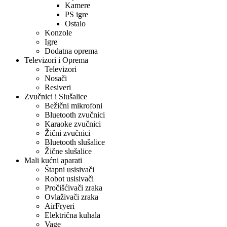
Kamere
PS igre
Ostalo
Konzole
Igre
Dodatna oprema
Televizori i Oprema
Televizori
Nosači
Resiveri
Zvučnici i Slušalice
Bežični mikrofoni
Bluetooth zvučnici
Karaoke zvučnici
Žični zvučnici
Bluetooth slušalice
Žične slušalice
Mali kućni aparati
Štapni usisivači
Robot usisivači
Pročišćivači zraka
Ovlaživači zraka
AirFryeri
Električna kuhala
Vage