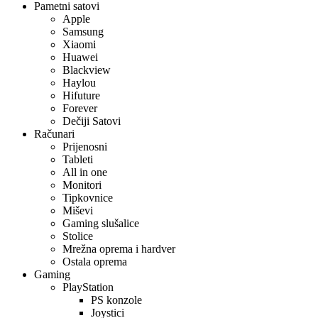
Pametni satovi
Apple
Samsung
Xiaomi
Huawei
Blackview
Haylou
Hifuture
Forever
Dečiji Satovi
Računari
Prijenosni
Tableti
All in one
Monitori
Tipkovnice
Miševi
Gaming slušalice
Stolice
Mrežna oprema i hardver
Ostala oprema
Gaming
PlayStation
PS konzole
Joystici