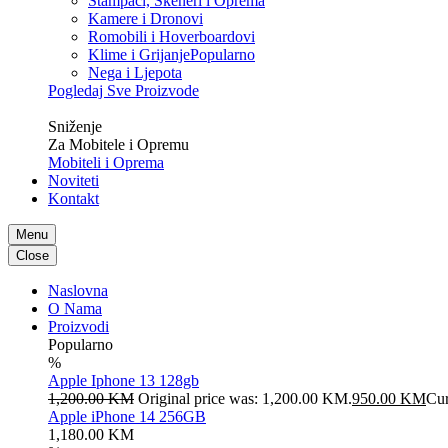
Štampači, Skeneri i Oprema
Kamere i Dronovi
Romobili i Hoverboardovi
Klime i Grijanje
Popularno
Nega i Ljepota
Pogledaj Sve Proizvode
Veliko
Sniženje
Za Mobitele i Opremu
Mobiteli i Oprema
Noviteti
Kontakt
Menu
Close
Naslovna
O Nama
Proizvodi
Popularno
%
Apple Iphone 13 128gb
1,200.00
KM
Original price was: 1,200.00 KM.
950.00
KM
Cur
Apple iPhone 14 256GB
1,180.00
KM