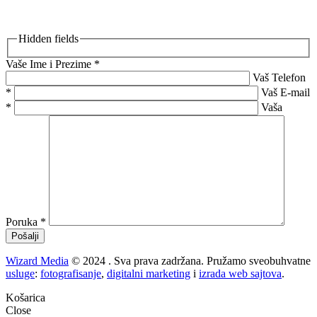
Nedjeljom i praznikom ne radimo.
Pošaljite Poruku:
Hidden fields
Vaše Ime i Prezime
*
Vaš Telefon
*
Vaš E-mail
*
Vaša
Poruka
*
Wizard Media
© 2024 . Sva prava zadržana. Pružamo sveobuhvatne
usluge
:
fotografisanje
,
digitalni marketing
i
izrada web sajtova
.
Košarica
Close