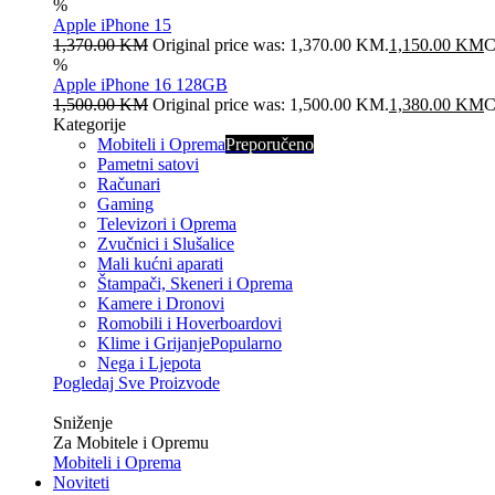
%
Apple iPhone 15
1,370.00
KM
Original price was: 1,370.00 KM.
1,150.00
KM
C
%
Apple iPhone 16 128GB
1,500.00
KM
Original price was: 1,500.00 KM.
1,380.00
KM
C
Kategorije
Mobiteli i Oprema
Preporučeno
Pametni satovi
Računari
Gaming
Televizori i Oprema
Zvučnici i Slušalice
Mali kućni aparati
Štampači, Skeneri i Oprema
Kamere i Dronovi
Romobili i Hoverboardovi
Klime i Grijanje
Popularno
Nega i Ljepota
Pogledaj Sve Proizvode
Veliko
Sniženje
Za Mobitele i Opremu
Mobiteli i Oprema
Noviteti