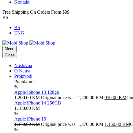
Kontakt
Free Shipping On Orders From $99
BS
BS
ENG
Menu
Close
Naslovna
O Nama
Proizvodi
Popularno
%
Apple Iphone 13 128gb
1,200.00
KM
Original price was: 1,200.00 KM.
950.00
KM
Cur
Apple iPhone 14 256GB
1,180.00
KM
%
Apple iPhone 15
1,370.00
KM
Original price was: 1,370.00 KM.
1,150.00
KM
C
%