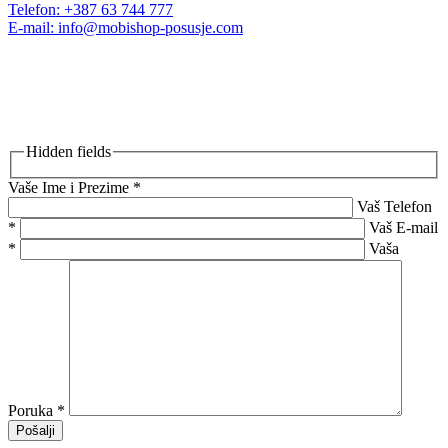
Telefon: +387 63 744 777
E-mail: info@mobishop-posusje.com
RADNO VRIJEME:
Ponedjeljak – Petak: 09:00 – 18:00
Subota: 09:00 – 14:00
Nedjeljom i praznikom ne radimo.
Pošaljite Poruku:
Hidden fields
Vaše Ime i Prezime
*
Vaš Telefon
*
Vaš E-mail
*
Vaša
Poruka
*