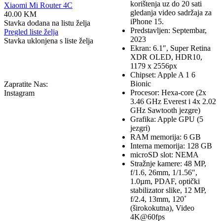
korištenja uz do 20 sati
Xiaomi Mi Router 4C
gledanja video sadržaja za
40.00
KM
iPhone 15.
Stavka dodana na listu želja
Predstavljen: Septembar,
Pregled liste želja
2023
Stavka uklonjena s liste želja
Ekran: 6.1″, Super Retina
XDR OLED, HDR10,
1179 x 2556px
Chipset: Apple A 1 6
Bionic
Zapratite Nas:
Procesor: Hexa-core (2x
Instagram
3.46 GHz Everest i 4x 2.02
GHz Sawtooth jezgre)
Grafika: Apple GPU (5
jezgri)
RAM memorija: 6 GB
Interna memorija: 128 GB
microSD slot: NEMA
Stražnje kamere: 48 MP,
f/1.6, 26mm, 1/1.56″,
1.0µm, PDAF, optički
stabilizator slike, 12 MP,
f/2.4, 13mm, 120˚
(širokokutna), Video
4K@60fps