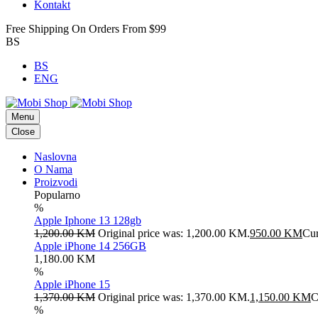
Kontakt
Free Shipping On Orders From $99
BS
BS
ENG
Menu
Close
Naslovna
O Nama
Proizvodi
Popularno
%
Apple Iphone 13 128gb
1,200.00
KM
Original price was: 1,200.00 KM.
950.00
KM
Cur
Apple iPhone 14 256GB
1,180.00
KM
%
Apple iPhone 15
1,370.00
KM
Original price was: 1,370.00 KM.
1,150.00
KM
C
%