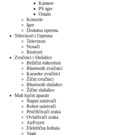
Kamere
PS igre
Ostalo
Konzole
Igre
Dodatna oprema
Televizori i Oprema
Televizori
Nosači
Resiveri
Zvučnici i Slušalice
Bežični mikrofoni
Bluetooth zvučnici
Karaoke zvučnici
Žični zvučnici
Bluetooth slušalice
Žične slušalice
Mali kućni aparati
Štapni usisivači
Robot usisivači
Pročišćivači zraka
Ovlaživači zraka
AirFryeri
Električna kuhala
Vage