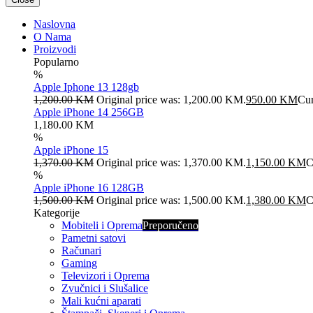
Naslovna
O Nama
Proizvodi
Popularno
%
Apple Iphone 13 128gb
1,200.00
KM
Original price was: 1,200.00 KM.
950.00
KM
Cur
Apple iPhone 14 256GB
1,180.00
KM
%
Apple iPhone 15
1,370.00
KM
Original price was: 1,370.00 KM.
1,150.00
KM
C
%
Apple iPhone 16 128GB
1,500.00
KM
Original price was: 1,500.00 KM.
1,380.00
KM
C
Kategorije
Mobiteli i Oprema
Preporučeno
Pametni satovi
Računari
Gaming
Televizori i Oprema
Zvučnici i Slušalice
Mali kućni aparati