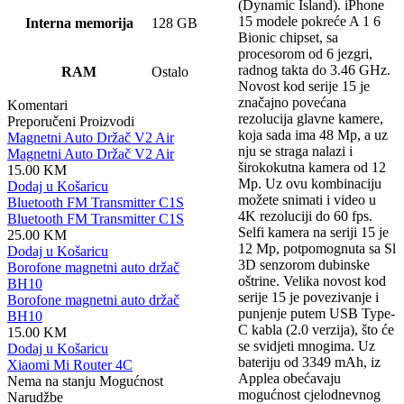
(Dynamic Island). iPhone
15 modele pokreće A 1 6
Interna memorija
128 GB
Bionic chipset, sa
procesorom od 6 jezgri,
radnog takta do 3.46 GHz.
RAM
Ostalo
Novost kod serije 15 je
značajno povećana
Komentari
rezolucija glavne kamere,
Preporučeni Proizvodi
koja sada ima 48 Mp, a uz
Magnetni Auto Držač V2 Air
nju se straga nalazi i
Magnetni Auto Držač V2 Air
širokokutna kamera od 12
15.00
KM
Mp. Uz ovu kombinaciju
Dodaj u Košaricu
možete snimati i video u
Bluetooth FM Transmitter C1S
4K rezoluciji do 60 fps.
Bluetooth FM Transmitter C1S
Selfi kamera na seriji 15 je
25.00
KM
12 Mp, potpomognuta sa Sl
Dodaj u Košaricu
3D senzorom dubinske
Borofone magnetni auto držač
oštrine. Velika novost kod
BH10
serije 15 je povezivanje i
Borofone magnetni auto držač
punjenje putem USB Type-
BH10
C kabla (2.0 verzija), što će
15.00
KM
se svidjeti mnogima. Uz
Dodaj u Košaricu
bateriju od 3349 mAh, iz
Xiaomi Mi Router 4C
Applea obećavaju
Nema na stanju Mogućnost
mogućnost cjelodnevnog
Narudžbe