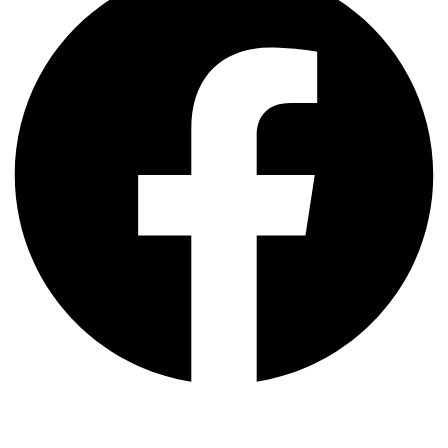
Vukovarska 78
88240 Posušje, BiH
KONTAKTIRAJTE NAS: