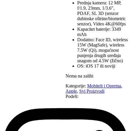
Prednja kamera: 12 MP,
f/1.9, 23mm, 1/3.6″,
PDAF, SL 3D (senzor
dubinske oštrine/biometric
senzor), Video 4K@60fps
Kapacitet baterije: 3349
mAh
Dodatno: Face ID, wireless
15W (MagSafe), wireless
7.5W (Qi), mogućnost
punjenja drugih uređaja
snagom od 4.5W (žično)
OS: iOS 17 ili noviji
Nema na zalihi
Kategorije:
Mobiteli i Oprema
,
Apple
,
Svi Proizvodi
Podeli: