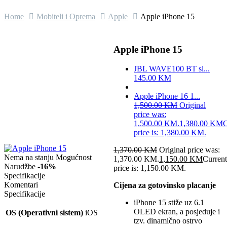
Home
Mobiteli i Oprema
Apple
Apple iPhone 15
Apple iPhone 15
JBL WAVE100 BT sl...
145.00
KM
Apple iPhone 16 1...
1,500.00
KM
Original
price was:
1,500.00 KM.
1,380.00
KM
C
price is: 1,380.00 KM.
1,370.00
KM
Original price was:
Nema na stanju Mogućnost
1,370.00 KM.
1,150.00
KM
Current
Narudžbe
-16%
price is: 1,150.00 KM.
Specifikacije
Komentari
Cijena za gotovinsko placanje
Specifikacije
iPhone 15 stiže uz 6.1
OLED ekran, a posjeduje i
OS (Operativni sistem)
iOS
tzv. dinamično ostrvo