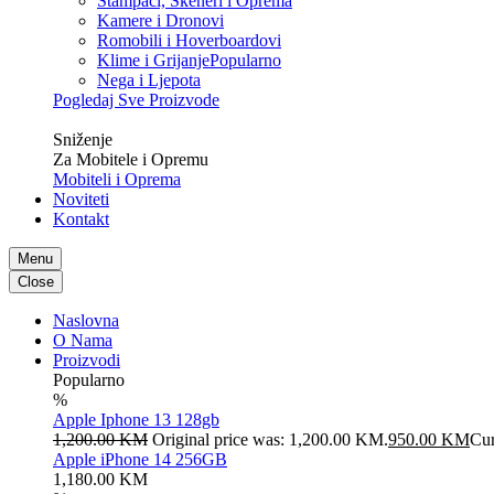
Štampači, Skeneri i Oprema
Kamere i Dronovi
Romobili i Hoverboardovi
Klime i Grijanje
Popularno
Nega i Ljepota
Pogledaj Sve Proizvode
Veliko
Sniženje
Za Mobitele i Opremu
Mobiteli i Oprema
Noviteti
Kontakt
Menu
Close
Naslovna
O Nama
Proizvodi
Popularno
%
Apple Iphone 13 128gb
1,200.00
KM
Original price was: 1,200.00 KM.
950.00
KM
Cur
Apple iPhone 14 256GB
1,180.00
KM