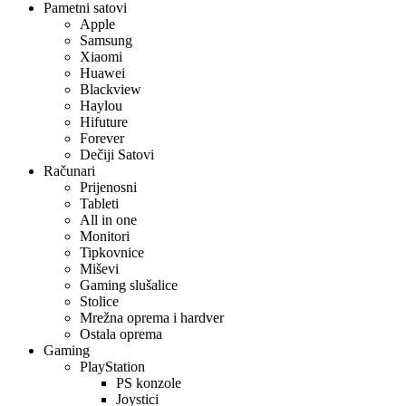
Pametni satovi
Apple
Samsung
Xiaomi
Huawei
Blackview
Haylou
Hifuture
Forever
Dečiji Satovi
Računari
Prijenosni
Tableti
All in one
Monitori
Tipkovnice
Miševi
Gaming slušalice
Stolice
Mrežna oprema i hardver
Ostala oprema
Gaming
PlayStation
PS konzole
Joystici