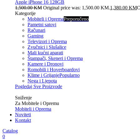
Apple iPhone 16 128GB
1,500.00
KM
Original price was: 1,500.00 KM.
1,380.00
KM
C
Kategorije
Mobiteli i Oprema
Preporučeno
Pametni satovi
Računari
Gaming
Televizori i Oprema
Zvučnici i Slušalice
Mali kućni aparati
Štampači, Skeneri i Oprema
Kamere i Dronovi
Romobili i Hoverboardovi
Klime i Grijanje
Popularno
Nega i Ljepota
Pogledaj Sve Proizvode
Veliko
Sniženje
Za Mobitele i Opremu
Mobiteli i Oprema
Noviteti
Kontakt
Catalog
0