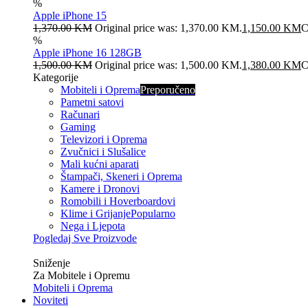
%
Apple iPhone 15
1,370.00
KM
Original price was: 1,370.00 KM.
1,150.00
KM
C
%
Apple iPhone 16 128GB
1,500.00
KM
Original price was: 1,500.00 KM.
1,380.00
KM
C
Kategorije
Mobiteli i Oprema
Preporučeno
Pametni satovi
Računari
Gaming
Televizori i Oprema
Zvučnici i Slušalice
Mali kućni aparati
Štampači, Skeneri i Oprema
Kamere i Dronovi
Romobili i Hoverboardovi
Klime i Grijanje
Popularno
Nega i Ljepota
Pogledaj Sve Proizvode
Veliko
Sniženje
Za Mobitele i Opremu
Mobiteli i Oprema
Noviteti