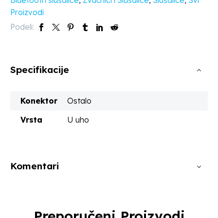
Bluetooth slušalice
,
Zvučnici i Slušalice
,
Slušalice
,
Svi
Proizvodi
Podeli:
Specifikacije
Konektor
Ostalo
Vrsta
U uho
Komentari
Preporučeni Proizvodi