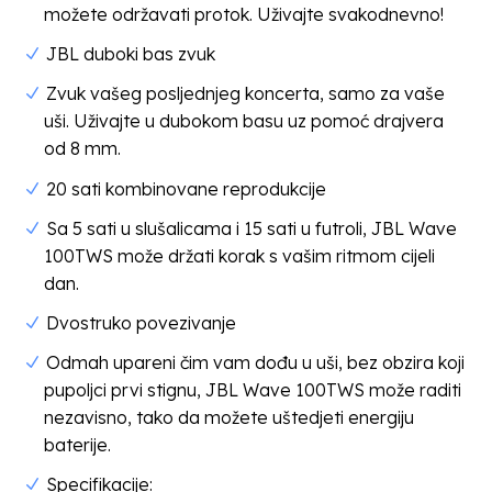
možete održavati protok. Uživajte svakodnevno!
JBL duboki bas zvuk
Zvuk vašeg posljednjeg koncerta, samo za vaše
uši. Uživajte u dubokom basu uz pomoć drajvera
od 8 mm.
20 sati kombinovane reprodukcije
Sa 5 sati u slušalicama i 15 sati u futroli, JBL Wave
100TWS može držati korak s vašim ritmom cijeli
dan.
Dvostruko povezivanje
Odmah upareni čim vam dođu u uši, bez obzira koji
pupoljci prvi stignu, JBL Wave 100TWS može raditi
nezavisno, tako da možete uštedjeti energiju
baterije.
Specifikacije: