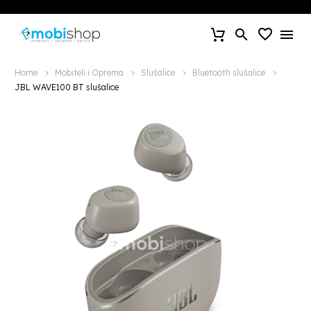
Home
Mobiteli i Oprema
Slušalice
Bluetooth slušalice
JBL WAVE100 BT slušalice