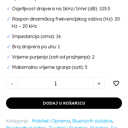
Osjetljivost drajvera na 1kHz/1mW (dB): 105.5
Raspon dinamičkog frekvencijskog odziva (Hz): 20
Hz – 20 kHz
Impedancija (oma): 16
Broj drajvera po uhu: 1
Vrijeme punjenja (sati od pražnjenja): 2
Maksimalno vrijeme igranja (sati): 5
-
+
DODAJ U KOŠARICU
Kategorije:
Mobiteli i Oprema
,
Bluetooth slušalice
,