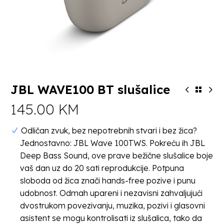
JBL WAVE100 BT slušalice
145.00
KM
Odličan zvuk, bez nepotrebnih stvari i bez žica?
Jednostavno: JBL Wave 100TWS. Pokreću ih JBL
Deep Bass Sound, ove prave bežične slušalice boje
vaš dan uz do 20 sati reprodukcije. Potpuna
sloboda od žica znači hands-free pozive i punu
udobnost. Odmah upareni i nezavisni zahvaljujući
dvostrukom povezivanju, muzika, pozivi i glasovni
asistent se mogu kontrolisati iz slušalica, tako da