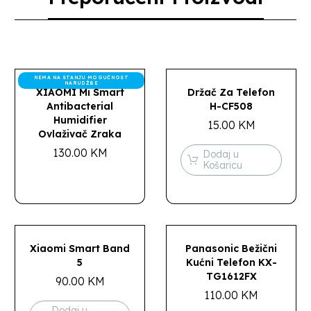
NEMA NA STANJU MOGUĆNOST
NARUDŽBE
XIAOMI Mi Smart
Držač Za Telefon
Antibacterial
H-CF508
Humidifier
15.00
KM
Ovlaživač Zraka
130.00
KM
Dodaj u
Košaricu
Xiaomi Smart Band
Panasonic Bežični
5
Kućni Telefon KX-
TG1612FX
90.00
KM
110.00
KM
Dodaj u