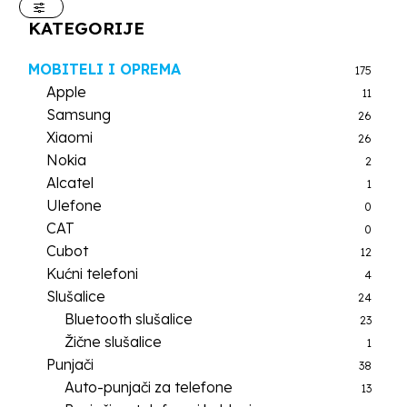
KATEGORIJE
MOBITELI I OPREMA
175
Apple
11
Samsung
26
Xiaomi
26
Nokia
2
Alcatel
1
Ulefone
0
CAT
0
Cubot
12
Kućni telefoni
4
Slušalice
24
Bluetooth slušalice
23
Žične slušalice
1
Punjači
38
Auto-punjači za telefone
13