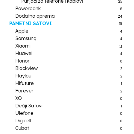
Punjači za telefone i kablovi
25
Powerbank
8
Dodatna oprema
24
PAMETNI SATOVI
31
Apple
4
Samsung
4
Xiaomi
11
Huawei
4
Honor
0
Blackview
2
Haylou
2
Hifuture
1
Forever
2
XO
0
Dečiji Satovi
1
Ulefone
0
Digicell
0
Cubot
0