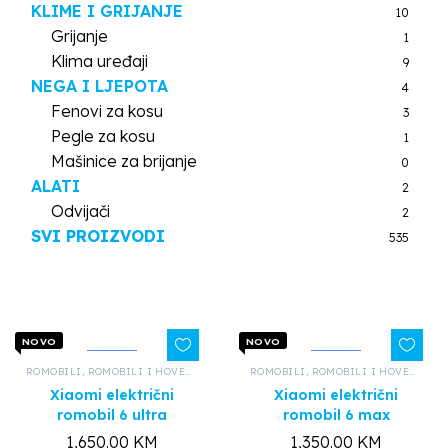
KLIME I GRIJANJE
10
Grijanje
1
Klima uređaji
9
NEGA I LJEPOTA
4
Fenovi za kosu
3
Pegle za kosu
1
Mašinice za brijanje
0
ALATI
2
Odvijači
2
SVI PROIZVODI
535
NOVO
NOVO
ROMOBILI
,
ROMOBILI I HOVERBOARDOVI
,
ROMOBILI
SVI PROIZVODI
,
ROMOBILI I HOVERBOARDOVI
Xiaomi električni
Xiaomi električni
romobil 6 ultra
romobil 6 max
1,650.00
KM
1,350.00
KM