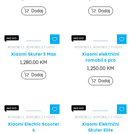
Dodaj
Dodaj
NOVO
NOVO
ROMOBILI
,
ROMOBILI I HOVERBOARDOVI
,
ROMOBILI
SVI PROIZVODI
,
ROMOBILI I HOVERBOARDOVI
Xiaomi Skuter 5 Max
Xiaomi električni
romobil 6 pro
1,280.00
KM
1,250.00
KM
Dodaj
Dodaj
NOVO
NOVO
ROMOBILI
,
ROMOBILI I HOVERBOARDOVI
,
ROMOBILI
SVI PROIZVODI
,
ROMOBILI I HOVERBOARDOVI
Xiaomi Electric Scooter
Xiaomi Električni
6
Skuter Elite