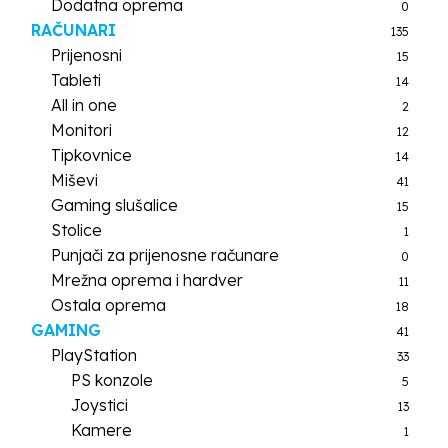
Dodatna oprema
0
RAČUNARI
135
Prijenosni
15
Tableti
14
All in one
2
Monitori
12
Tipkovnice
14
Miševi
41
Gaming slušalice
15
Stolice
1
Punjači za prijenosne računare
0
Mrežna oprema i hardver
11
Ostala oprema
18
GAMING
41
PlayStation
33
PS konzole
5
Joystici
13
Kamere
1