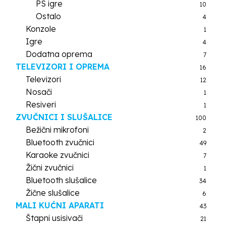
PS igre
10
Ostalo
4
Konzole
1
Igre
4
Dodatna oprema
7
TELEVIZORI I OPREMA
16
Televizori
12
Nosači
1
Resiveri
1
ZVUČNICI I SLUŠALICE
100
Bežični mikrofoni
2
Bluetooth zvučnici
49
Karaoke zvučnici
7
Žični zvučnici
1
Bluetooth slušalice
34
Žične slušalice
6
MALI KUĆNI APARATI
43
Štapni usisivači
21