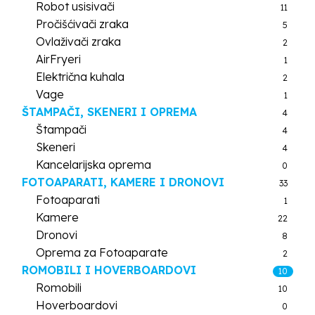
Robot usisivači
11
Pročišćivači zraka
5
Ovlaživači zraka
2
AirFryeri
1
Električna kuhala
2
Vage
1
ŠTAMPAČI, SKENERI I OPREMA
4
Štampači
4
Skeneri
4
Kancelarijska oprema
0
FOTOAPARATI, KAMERE I DRONOVI
33
Fotoaparati
1
Kamere
22
Dronovi
8
Oprema za Fotoaparate
2
ROMOBILI I HOVERBOARDOVI
10
Romobili
10
Hoverboardovi
0