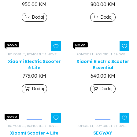
950.00
KM
800.00
KM
Dodaj
Dodaj
NOVO
NOVO
ROMOBILI
,
ROMOBILI I HOVERBOARDOVI
,
ROMOBILI
SVI PROIZVODI
,
ROMOBILI I HOVERBOARDOVI
Xiaomi Electric Scooter
Xiaomi Electric Scooter
6 Lite
Essential
775.00
KM
640.00
KM
Dodaj
Dodaj
NOVO
ROMOBILI
,
ROMOBILI I HOVERBOARDOVI
,
ROMOBILI
SVI PROIZVODI
,
ROMOBILI I HOVERBOARDOVI
Xiaomi Scooter 4 Lite
SEGWAY