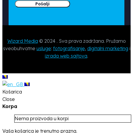
Wizard Media
© 2024 . Sva prava zadržana. Pružamo
sveobuhvatne
usluge
:
fotografisanje
,
digitalni marketing
i
izrada web sajtova
.
Košarica
Close
Korpa
Nema proizvoda u korpi
Vaša košarica je trenutno prazna.