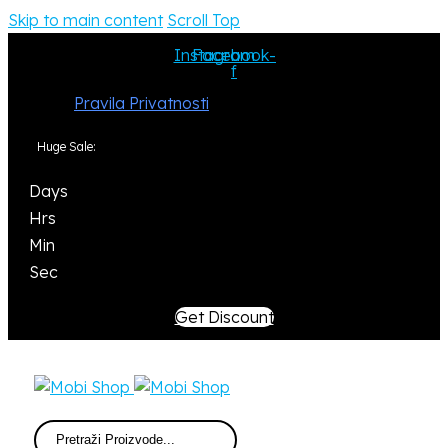
Skip to main content
Scroll Top
Instagram
Facebook-
f
Pravila Privatnosti
Huge Sale:
Days
Hrs
Min
Sec
Get Discount