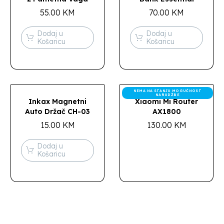
55.00
KM
70.00
KM
Dodaj u
Dodaj u
Košaricu
Košaricu
NEMA NA STANJU MOGUĆNOST
NARUDŽBE
Inkax Magnetni
Xiaomi Mi Router
Auto Držač CH-03
AX1800
15.00
KM
130.00
KM
Dodaj u
Košaricu