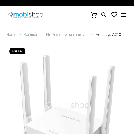
Home
Računari
Mrežna oprema i hardver
Mercusys AC10
NOVO